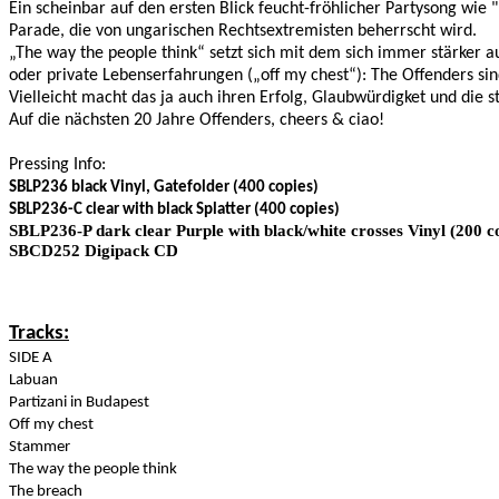
Ein scheinbar auf den ersten Blick feucht-fröhlicher Partysong wie 
Parade, die von ungarischen Rechtsextremisten beherrscht wird.
„The way the people think“ setzt sich mit dem sich immer stärker a
oder private Lebenserfahrungen („off my chest“): The Offenders si
Vielleicht macht das ja auch ihren Erfolg, Glaubwürdigket und die s
Auf die nächsten 20 Jahre Offenders, cheers & ciao!
Pressing Info:
SBLP236 black Vinyl, Gatefolder (400 copies)
SBLP236-C clear with black Splatter (400 copies)
SBLP236-P dark clear Purple with black/white crosses Vinyl (200 c
SBCD252 Digipack CD
Tracks:
SIDE A
Labuan
Partizani in Budapest
Off my chest
Stammer
The way the people think
The breach