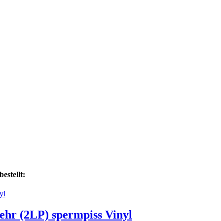
estellt:
hr (2LP) spermpiss Vinyl