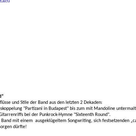
d“
flüsse und Stile der Band aus den letzten 2 Dekaden:
ppelung "Partizani in Budapest" bis zum mit Mandoline untermalten
Gitarrenriffs bei der Punkrock-Hymne "Sixteenth Round".
 Band mit einem ausgeklügeltem Songwriting, sich festsetzenden „c
sorgen dürfte!