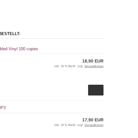
BESTELLT:
bled Vinyl 100 copies
18,90 EUR
inkl. 19 % MwSt. zzgl.
Versandkosten
 MP3
17,90 EUR
inkl. 19 % MwSt. zzgl.
Versandkosten