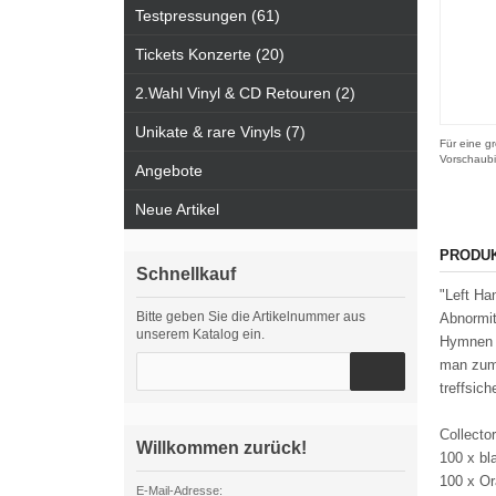
Testpressungen (61)
Tickets Konzerte (20)
2.Wahl Vinyl & CD Retouren (2)
Unikate & rare Vinyls (7)
Für eine gr
Vorschaubi
Angebote
Neue Artikel
PRODU
Schnellkauf
"Left Ha
Bitte geben Sie die Artikelnummer aus
Abnormit
unserem Katalog ein.
Hymnen p
man zum 
treffsi
Collector
Willkommen zurück!
100 x bl
100 x Or
E-Mail-Adresse: