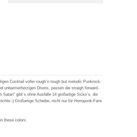
tigen Cocktail voller rough´n tough but melodic Punkrock-
 und unbarmerherzigen Drums, passen die straigh forward-
atan" gibt´s ohne Ausfälle 14 großartige Sicko´s, die
öchte:-) Großartige Scheibe, nicht nur für Horropunk-Fans
in these colors: