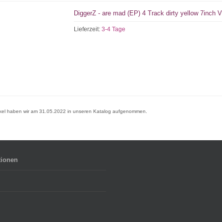
DiggerZ - are mad (EP) 4 Track dirty yellow 7inch V
Lieferzeit:
3-4 Tage
ikel haben wir am 31.05.2022 in unseren Katalog aufgenommen.
tionen