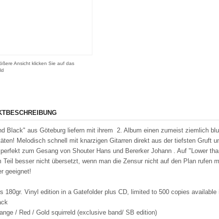
ößere Ansicht klicken Sie auf das
ld
KTBESCHREIBUNG
nd Black" aus Göteburg liefern mit ihrem 2. Album einen zumeist ziemlich blu
äten! Melodisch schnell mit knarzigen Gitarren direkt aus der tiefsten Gruft
erfekt zum Gesang von Shouter Hans und Bererker Johann . Auf "Lower than S
Teil besser nicht übersetzt, wenn man die Zensur nicht auf den Plan rufen m
cher geeignet!
s 180gr. Vinyl edition in a Gatefolder plus CD, limited to 500 copies available 
ack
ange / Red / Gold squirreld (exclusive band/ SB edition)