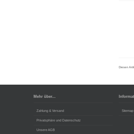
Diesen Art
Mehr über...
Informa
Zahlung & Versand
Sitemap
Privatsphäre und Datenschutz
Unsere AGB