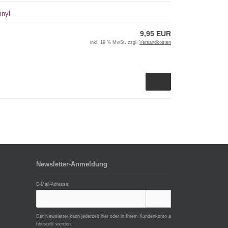
inyl
9,95 EUR
inkl. 19 % MwSt. zzgl.
Versandkosten
Newsletter-Anmeldung
E-Mail-Adresse:
Der Newsletter kann jederzeit hier oder in Ihrem Kundenkonto a
bbestellt werden.