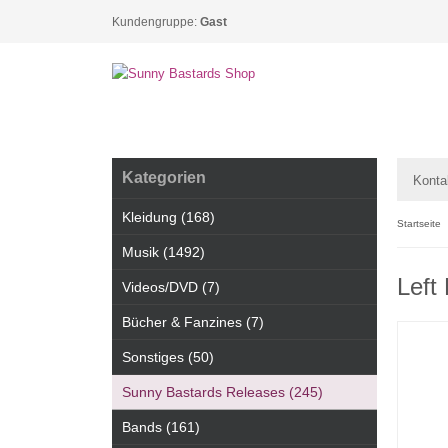
Kundengruppe:
Gast
Kategorien
Konta
Kleidung (168)
Startseite
Musik (1492)
Left
Videos/DVD (7)
Bücher & Fanzines (7)
Sonstiges (50)
Sunny Bastards Releases (245)
Bands (161)