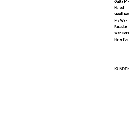
Outta My 
Hated
Small To
My Way
Parasite
War Hor
Here For
KUNDEN