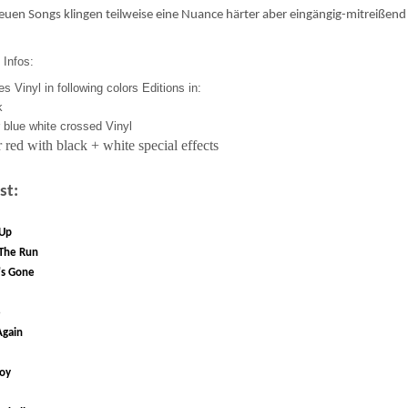
euen Songs klingen teilweise eine Nuance härter aber eingängig-mitreißend w
!
 Infos:
s Vinyl in following colors Editions in:
k
r blue white crossed Vinyl
r red with black + white special effects
st:
 Up
The Run
s Gone
e
Again
oy