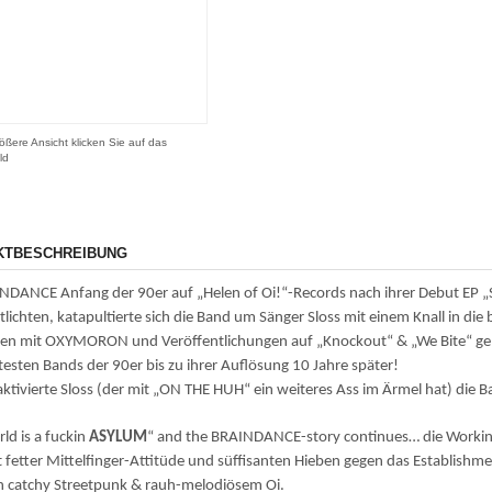
ößere Ansicht klicken Sie auf das
ld
KTBESCHREIBUNG
NDANCE Anfang der 90er auf „Helen of Oi!“-Records nach ihrer Debut EP „St
tlichten, katapultierte sich die Band um Sänger Sloss mit einem Knall in die 
n mit OXYMORON und Veröffentlichungen auf „Knockout“ & „We Bite“ gehö
esten Bands der 90er bis zu ihrer Auflösung 10 Jahre später!
ktivierte Sloss (der mit „ON THE HUH“ ein weiteres Ass im Ärmel hat) die B
rld is a fuckin
ASYLUM
“ and the BRAINDANCE-story continues… die Working
 fetter Mittelfinger-Attitüde und süffisanten Hieben gegen das Establishm
n catchy Streetpunk & rauh-melodiösem Oi.