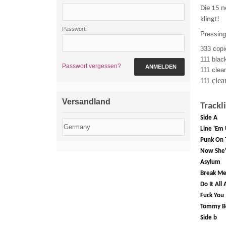
Die 15 n
klingt
Passwort:
Pressing
333 copie
111 blac
Passwort vergessen?
ANMELDEN
111 clea
clea
111
Versandland
Trackli
Side A
Line 'Em
Punk On 
Now She'
Asylum
Break M
Do It All 
Fuck You
Tommy B
Side b