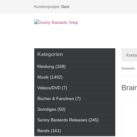
Kundengruppe:
Gast
Kategorien
Konta
Kleidung (168)
Startseite
Musik (1492)
Brai
Videos/DVD (7)
Bücher & Fanzines (7)
Sonstiges (50)
Sunny Bastards Releases (245)
Bands (161)