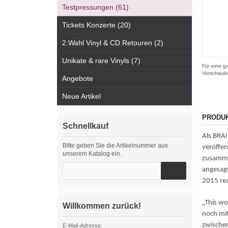
Testpressungen (61)
Tickets Konzerte (20)
2.Wahl Vinyl & CD Retouren (2)
Unikate & rare Vinyls (7)
Für eine gr
Vorschaubi
Angebote
Neue Artikel
PRODU
Schnellkauf
Als BRAI
Bitte geben Sie die Artikelnummer aus
veröffen
unserem Katalog ein.
zusamme
angesagt
2015 rea
„This wo
Willkommen zurück!
noch mit
zwische
E-Mail-Adresse: