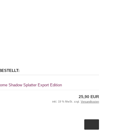
BESTELLT:
some Shadow Splatter Export Edition
25,90 EUR
inkl. 19 % MwSt. zzgl.
Versandkosten