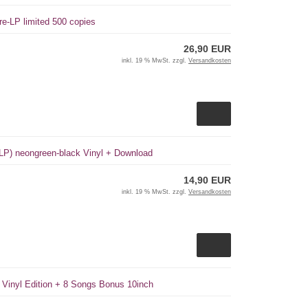
re-LP limited 500 copies
26,90 EUR
inkl. 19 % MwSt. zzgl.
Versandkosten
(LP) neongreen-black Vinyl + Download
14,90 EUR
inkl. 19 % MwSt. zzgl.
Versandkosten
 Vinyl Edition + 8 Songs Bonus 10inch