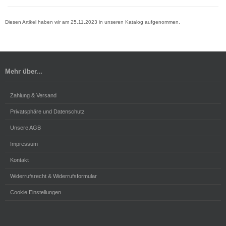
Diesen Artikel haben wir am 25.11.2023 in unseren Katalog aufgenommen.
Mehr über...
Zahlung & Versand
Privatsphäre und Datenschutz
Unsere AGB
Impressum
Kontakt
Widerrufsrecht & Widerrufsformular
Cookie Einstellungen