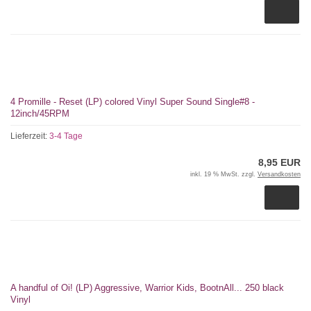
4 Promille - Reset (LP) colored Vinyl Super Sound Single#8 -
12inch/45RPM
Lieferzeit:
3-4 Tage
8,95 EUR
inkl. 19 % MwSt. zzgl.
Versandkosten
A handful of Oi! (LP) Aggressive, Warrior Kids, BootnAll... 250 black
Vinyl