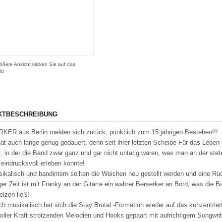
ößere Ansicht klicken Sie auf das
ld
KTBESCHREIBUNG
R aus Berlin melden sich zurück, pünktlich zum 15 jährigen Bestehen!!!
at auch lange genug gedauert, denn seit ihrer letzten Scheibe Für das Leben 
t, in der die Band zwar ganz und gar nicht untätig waren, was man an der ste
e eindrucksvoll erleben konnte!
ikalisch und bandintern sollten die Weichen neu gestellt werden und eine Rü
iger Zeit ist mit Franky an der Gitarre ein wahrer Berserker an Bord, was die B
lzen ließ!
ch musikalisch hat sich die Stay Brutal -Formation wieder auf das konzentrier
voller Kraft strotzenden Melodien und Hooks gepaart mit aufrichtigem Songwriti