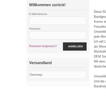
Willkommen zurück!
Diese Rü
E-Mail-Adresse:
Bandgesc
Komm etw
Freundsc
Passwort:
Unsterbl
jede Men
Ich will
Passwort vergessen?
als Mens
ANMELDEN
Musikali
DEM Soun
Mit dem 
Versandland
deutsche
Unsterbl
Und die 
Bandmitg