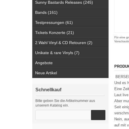
Sunny Bastards Releases (245)
Bands (161)
Testpressungen (61)
Tickets Konzerte (21)
Für eine gr
Vorschaubi
2.Wahl Vinyl & CD Retouren (2)
Unikate & rare Vinyls (7)
Angebote
PRODU
Neue Artikel
BERSERKE
Und es h
Eine Zei
Schnellkauf
Laut liv
Bitte geben Sie die Artikelnummer aus
Aber mus
unserem Katalog ein.
Seit ein
verschme
Nein, au
auf mit 