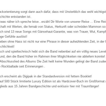
ckorientierung sorgt dann auch dafür, dass mit Unsterblich das wohl wichtigs
hichte entstanden ist.
as näher ich spreche leise...erzähl Dir Worte von unserer Reise ... Eine Re
haft mit Werten, die fernab von Status, Herkunft oder schnöden Mammon so vi
ich sind 13 neue Songs mit Gänsehaut-Garantie, was von Trauer, Wut, Kampf
ge Gefühle auslöst!
 Leben ohne Hass ist nicht nur eine Phrase in dieser aufwühlenden Zeit, in der
chlichkeit!
sch und spieltechnisch hebt sich die Band nebenbei auf ein völlig neues Level.
d, den die Band früher im Rahmen ihrer Möglichkeiten nie abliefern konnte!
Abschlusslied des Albums Die Zeit heilt keine Wunden gelingt der Band zude
 Rockballade seit Erinnerungen .
ich erscheint als Digipak in der Standardversion mit fettem Booklet!
auf 500 Stück limitierte Luxury Edition ist als Hardcover-Buch im Großformat
lieds aus 15 Jahren Bandgeschichte und exklusiv hier mit Traumfänger!