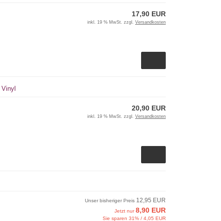
17,90 EUR
inkl. 19 % MwSt. zzgl.
Versandkosten
 Vinyl
20,90 EUR
inkl. 19 % MwSt. zzgl.
Versandkosten
12,95 EUR
Unser bisheriger Preis
8,90 EUR
Jetzt nur
Sie sparen 31% / 4,05 EUR