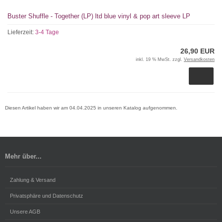
Buster Shuffle - Together (LP) ltd blue vinyl & pop art sleeve LP
Lieferzeit:
3-4 Tage
26,90 EUR
inkl. 19 % MwSt. zzgl.
Versandkosten
Diesen Artikel haben wir am 04.04.2025 in unseren Katalog aufgenommen.
Mehr über...
Zahlung & Versand
Privatsphäre und Datenschutz
Unsere AGB