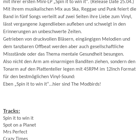
mit ihrer ersten Mini-LP „Spin it to win it“. (Release Date 25.04.)
Mit ihrem musikalischen Mix aus Ska, Reggae und Punk feiert die
Band in fünf Songs verteilt auf zwei Seiten ihre Liebe zum Vinyl,
lässt vergangene Jugendlieben aufleben und schwelgt in den
Erinnerungen an unbeschwerte Zeiten.
Getrieben von druckvollen Bläsern, eingängigen Melodien und
dem tanzbaren Offbeat werden aber auch gesellschaftliche
Missstände oder das Thema mentale Gesundheit besungen.
Also nicht den Arm am einarmigen Banditen ziehen, sondern den
Tonarm auf den Plattenteller legen
mit 45RPM im 12Inch Format
für den bestmöglichen Vinyl-Sound:
Eben „Spin it to win it“…hier sind The Modbirds!
Tracks:
Spin it to win it
Spot on a Planet
Mrs Perfect
Crazy Times