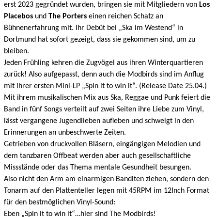
erst 2023 gegründet wurden, bringen sie mit Mitgliedern von
Los
Placebos
und
The Porters
einen reichen Schatz an
Bühnenerfahrung mit. Ihr Debüt bei „Ska im Westend“ in
Dortmund hat sofort gezeigt, dass sie gekommen sind, um zu
bleiben.
Jeden Frühling kehren die Zugvögel aus ihren Winterquartieren
zurück! Also aufgepasst, denn auch die Modbirds sind im Anflug
mit ihrer ersten Mini-LP „Spin it to win it“. (Release Date 25.04.)
Mit ihrem musikalischen Mix aus Ska, Reggae und Punk feiert die
Band in fünf Songs verteilt auf zwei Seiten ihre Liebe zum Vinyl,
lässt vergangene Jugendlieben aufleben und schwelgt in den
Erinnerungen an unbeschwerte Zeiten.
Getrieben von druckvollen Bläsern, eingängigen Melodien und
dem tanzbaren Offbeat werden aber auch gesellschaftliche
Missstände oder das Thema mentale Gesundheit besungen.
Also nicht den Arm am einarmigen Banditen ziehen, sondern den
Tonarm auf den Plattenteller legen
mit 45RPM im 12Inch Format
für den bestmöglichen Vinyl-Sound:
Eben „Spin it to win it“…hier sind The Modbirds!