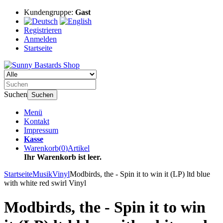
Kundengruppe:
Gast
Registrieren
Anmelden
Startseite
Suchen
Suchen
Menü
Kontakt
Impressum
Kasse
Warenkorb
(
0
)
Artikel
Ihr Warenkorb ist leer.
Startseite
Musik
Vinyl
Modbirds, the - Spin it to win it (LP) ltd blue
with white red swirl Vinyl
Modbirds, the - Spin it to win