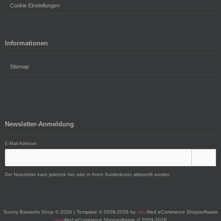
Cookie Einstellungen
Informationen
Sitemap
Newsletter-Anmeldung
E-Mail-Adresse:
Der Newsletter kann jederzeit hier oder in Ihrem Kundenkonto abbestellt werden.
Sunny Bastards Shop © 2026 | Template © 2009-2026 by
mod
ified eCommerce Shopsoftware
mod
ified eCommerce Shopsoftware © 2009-2026