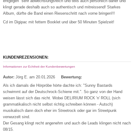
entgegen" sehr abwechslungsreich und teils auch persönlich daher und
klingt gerade deshalb auch so authentisch und mitreissend! Starkes
Album, dürfte die Band einen Riesenschritt nach vorne bringen!!!
Cd im Digipac mit fettem Booklet und über 50 Minuten Spielzeit!
KUNDENREZENSIONEN:
Informationen zur Echtheit der Kundenbewertungen
Autor:
Jörg E.
am 20.01.2026
Bewertung:
Als ich damals die Hörpröbe hörte dachte ich: "Sunny Bastards
schwimmt auf der Deutschrock-Schiene mit.". So ganz von der Hand
weisen lässt sich das nicht. Wobei DELIRIUM ROCK 'n' ROLL (sich
grammatikalisch nicht selbst richtig schreiben können - Autsch)
musikalisch dann doch eher im Streetrock oder gar im Streetpunk
verwurzelt sind.
Der Gesang klingt recht angenehm und auch die Leads klingen nicht nach
08/15.