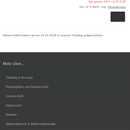
Sie sparen 54% / 8,05 EUR
inkl. 19 % MwSt. zzgl.
Versandkosten
Diesen Artikel haben wir am 16.01.2018 in unseren Katalog aufgenommen.
Mehr über...
Zahlung & Versand
Privatsphäre und Datenschutz
Unsere AGB
Impressum
Kontakt
Widerrufsrecht & Widerrufsformular